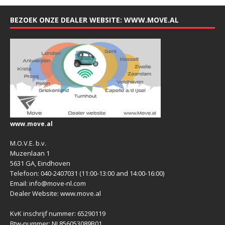
BEZOEK ONZE DEALER WEBSITE: WWW.MOVE.AL
www.move.al
M.O.V.E. b.v.
Muzenlaan 1
5631 GA, Eindhoven
Telefoon: 040-2407031 (11:00-13:00 and 14:00-16:00)
Email: info@move-nl.com
Dealer Website: www.move.al
KvK inschrijf nummer: 65290119
Btw-nummer: NL856053089B01