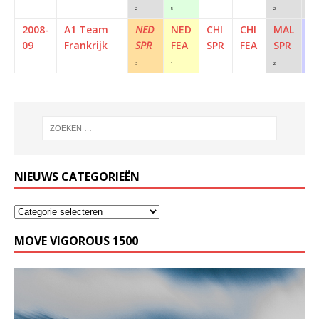
2
5
2
2
2008-
A1 Team
NED
NED
CHI
CHI
MAL
M
09
Frankrijk
SPR
FEA
SPR
FEA
SPR
F
3
1
2
14
NIEUWS CATEGORIEËN
MOVE VIGOROUS 1500