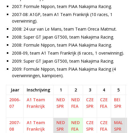
2007: Formule Nippon, team PIAA Nakajima Racing.
2007-08: A1GP, team A1 Team Frankrijk (10 races, 1
overwinning).
2008: 24 uur van Le Mans, team Team Oreca Matmut.
2008: Super GT Japan GT500, team Nakajima Racing.
2008: Formule Nippon, team PIAA Nakajima Racing.
2008-09, team A1 Team Frankrijk (6 races, 1 overwinning).
2009: Super GT Japan GT500, team Nakajima Racing.
2009: Formule Nippon, team PIAA Nakajima Racing (4
overwinningen, kampioen).
Jaar
Inschrijving
1
2
3
4
5
2006-
A1 Team
NED
NED
CZE
CZE
BEI
BE
07
Frankrijk
SPR
FEA
SPR
FEA
SPR
F
2007-
A1 Team
NED
NED
CZE
CZE
MAL
M
08
Frankrijk
SPR
FEA
SPR
FEA
SPR
F