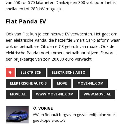
van 550 tot 570 kilometer. Dankzij een 800 volt-boordnet is
snelladen tot 280 kW mogelijk.
Fiat Panda EV
Ook van Fiat kun je een nieuwe EV verwachten. Het gaat om
een elektrische Panda, die hetzelfde Smart Car-platform waar
ook de betaalbare Citroën ë-C3 gebruik van maakt. Ook de
elektrische Panda moet immers betaalbaar blijven. Er wordt
een prijskaartje van zo’n 20.000 euro verwacht.
ELEKTRISCH
ELEKTRISCHE AUTO
ELEKTRISCHE AUTO’S
MOVE
MOVE-NL.COM
MOVE.AL
WWW.MOVE-NL.COM
WWW.MOVE.AL
VORIGE
VW en Renault begraven gezamenlijk plan voor
goedkope e-auto’s