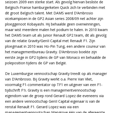
seizoen 2009 een sterke start. Als gevolg hiervan besliste de
Belgisch-Franse hamburgerketen Quick zich te verbinden met
dit groot Belgisch talent. Met DAMS werd D’Ambrosio
vicekampioen in de GP2 Asian series 2008/09 net achter zijn
ploeggenoot Kobayashi. Hij behaalde geen overwinningen,
maar wist meerdere malen het podium te halen. In 2010 kwam
het DAMS team uit als Junior Renault GP2 team, dit als gevolg
van de relatie Gravity/GenII Capital met Renault F1. Zijn
ploegmaat in 2010 was Ho-Pin Tung, een andere coureur van
het managementbureau Gravity. D’Ambrosio boekte zijn
eerste zege in GP2 tijdens de GP van Monaco en behaalde de
poleposition tijdens de GP van België.
De Luxemburgse vennootschap Gravity treedt op als manager
van D’Ambrosio. Bij Gravity werkt o.a. Pierre Van Vliet,
voormalig F1-commentator op TF1 en uitgever van een F1-
tijdschrift F1i. Gravity is een managementvennootschap
eigendom van de groep rond Gerard Lopez die eveneens via
een andere vennootschap GenII Capital eigenaar is van de
renstal Renault F1. Gerard Lopez was via een
managementvennootschap Mangrove één van de allereerste