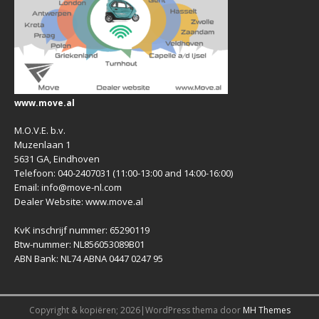
www.move.al
M.O.V.E. b.v.
Muzenlaan 1
5631 GA, Eindhoven
Telefoon: 040-2407031 (11:00-13:00 and 14:00-16:00)
Email: info@move-nl.com
Dealer Website: www.move.al
KvK inschrijf nummer: 65290119
Btw-nummer: NL856053089B01
ABN Bank: NL74 ABNA 0447 0247 95
Copyright & kopiëren; 2026|WordPress thema door
MH Themes