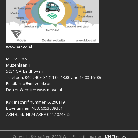
www.move.al
M.O.V.E. b.v.
Muzenlaan 1
5631 GA, Eindhoven
Telefoon: 040-2407031 (11:00-13:00 and 14:00-16:00)
Email: info@move-nl.com
Dealer Website: www.move.al
KvK inschrijf nummer: 65290119
Btw-nummer: NL856053089B01
ABN Bank: NL74 ABNA 0447 0247 95
Copyright & kopiëren; 2026|WordPress thema door
MH Themes