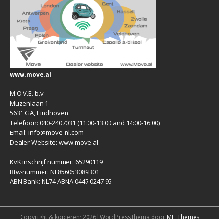
www.move.al
M.O.V.E. b.v.
Muzenlaan 1
5631 GA, Eindhoven
Telefoon: 040-2407031 (11:00-13:00 and 14:00-16:00)
Email: info@move-nl.com
Dealer Website: www.move.al
KvK inschrijf nummer: 65290119
Btw-nummer: NL856053089B01
ABN Bank: NL74 ABNA 0447 0247 95
Copyright & kopiëren; 2026|WordPress thema door
MH Themes