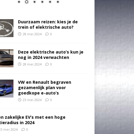
Duurzaam reizen: kies je de
trein of elektrische auto?
28 mei 2024
0
Deze elektrische auto’s kun je
nog in 2024 verwachten
28 mei 2024
0
VW en Renault begraven
gezamenlijk plan voor
goedkope e-auto’s
23 mei 2024
0
en zakelijke EV’s met een hoge
tieradius in 2024
23 mei 2024
0