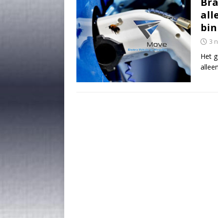
Bra
all
bi
3 
Het g
allee