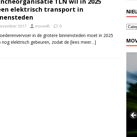
ncheorganisatie TLN wil in 2025
een elektrisch transport in
NIE
nnensteden
november 2017
move45
0
oederenvervoer in de grotere binnensteden moet in 2025
MOV
n nog elektrisch gebeuren, zodat de
[lees meer…]