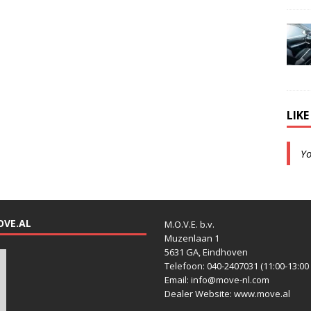
LIK
Y
OVE.AL
M.O.V.E. b.v.
Muzenlaan 1
5631 GA, Eindhoven
Telefoon: 040-2407031 (11:00-13:00 
Email: info@move-nl.com
Dealer Website: www.move.al