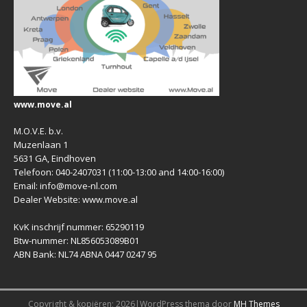
www.move.al
M.O.V.E. b.v.
Muzenlaan 1
5631 GA, Eindhoven
Telefoon: 040-2407031 (11:00-13:00 and 14:00-16:00)
Email: info@move-nl.com
Dealer Website: www.move.al
KvK inschrijf nummer: 65290119
Btw-nummer: NL856053089B01
ABN Bank: NL74 ABNA 0447 0247 95
Copyright & kopiëren; 2026|WordPress thema door
MH Themes