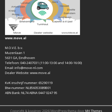
www.move.al
M.O.V.E. b.v.
Muzenlaan 1
5631 GA, Eindhoven
Telefoon: 040-2407031 (11:00-13:00 and 14:00-16:00)
Email: info@move-nl.com
Dealer Website: www.move.al
KvK inschrijf nummer: 65290119
Btw-nummer: NL856053089B01
ABN Bank: NL74 ABNA 0447 0247 95
Copyright & kopiëren; 2026|WordPress thema door
MH Themes