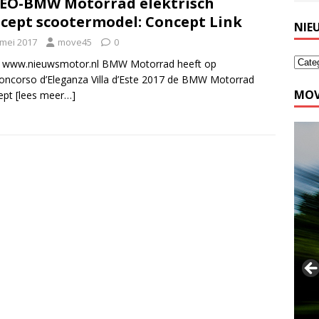
EO-BMW Motorrad elektrisch
cept scootermodel: Concept Link
NIE
 mei 2017
move45
0
: www.nieuwsmotor.nl BMW Motorrad heeft op
oncorso d’Eleganza Villa d’Este 2017 de BMW Motorrad
MOV
ept
[lees meer…]