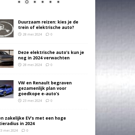
Duurzaam reizen: kies je de
trein of elektrische auto?
28 mei 2024
0
Deze elektrische auto’s kun je
nog in 2024 verwachten
28 mei 2024
0
VW en Renault begraven
gezamenlijk plan voor
goedkope e-auto’s
23 mei 2024
0
en zakelijke EV’s met een hoge
tieradius in 2024
23 mei 2024
0