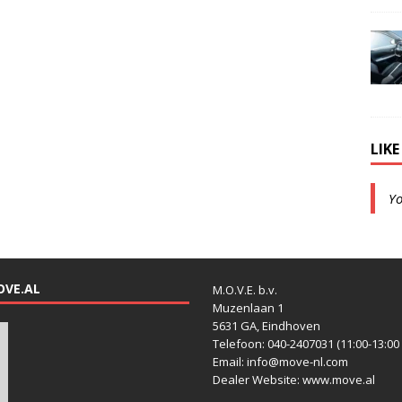
LIK
Y
OVE.AL
M.O.V.E. b.v.
Muzenlaan 1
5631 GA, Eindhoven
Telefoon: 040-2407031 (11:00-13:00 
Email: info@move-nl.com
Dealer Website: www.move.al