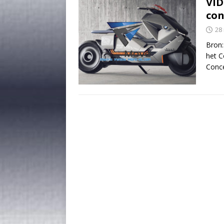
VID
con
28
Bron
het C
Conc