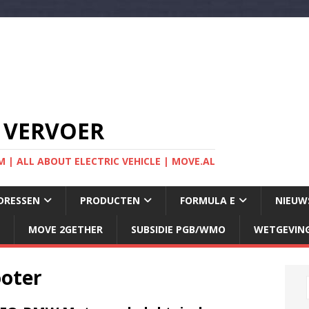
 VERVOER
 | ALL ABOUT ELECTRIC VEHICLE | MOVE.AL
DRESSEN
PRODUCTEN
FORMULA E
NIEUW
MOVE 2GETHER
SUBSIDIE PGB/WMO
WETGEVIN
ooter