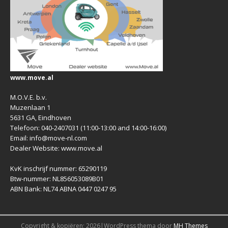
www.move.al
M.O.V.E. b.v.
Muzenlaan 1
5631 GA, Eindhoven
Telefoon: 040-2407031 (11:00-13:00 and 14:00-16:00)
Email: info@move-nl.com
Dealer Website: www.move.al
KvK inschrijf nummer: 65290119
Btw-nummer: NL856053089B01
ABN Bank: NL74 ABNA 0447 0247 95
Copyright & kopiëren; 2026|WordPress thema door
MH Themes