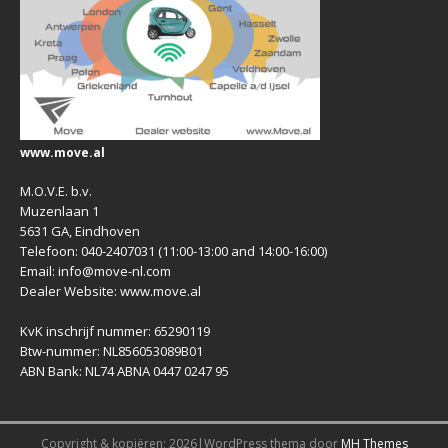
www.move.al
M.O.V.E. b.v.
Muzenlaan 1
5631 GA, Eindhoven
Telefoon: 040-2407031 (11:00-13:00 and 14:00-16:00)
Email: info@move-nl.com
Dealer Website: www.move.al
KvK inschrijf nummer: 65290119
Btw-nummer: NL856053089B01
ABN Bank: NL74 ABNA 0447 0247 95
Copyright & kopiëren; 2026|WordPress thema door
MH Themes