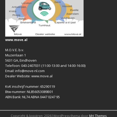
www.move.al
M.O.V.E. b.v.
Muzenlaan 1
5631 GA, Eindhoven
Telefoon: 040-2407031 (11:00-13:00 and 14:00-16:00)
Email: info@move-nl.com
Dealer Website: www.move.al
KvK inschrijf nummer: 65290119
Btw-nummer: NL856053089B01
ABN Bank: NL74 ABNA 0447 0247 95
Copyright & kopiëren; 2026|WordPress thema door
MH Themes