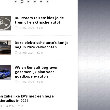
Duurzaam reizen: kies je de
trein of elektrische auto?
28 mei 2024
0
Deze elektrische auto’s kun je
nog in 2024 verwachten
28 mei 2024
0
VW en Renault begraven
gezamenlijk plan voor
goedkope e-auto’s
23 mei 2024
0
en zakelijke EV’s met een hoge
tieradius in 2024
23 mei 2024
0