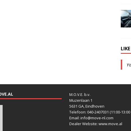
LIK
Y
OVE.AL
M.O.V.E. b.v.
Muzenlaan 1
5631 GA, Eindhoven
Telefoon: 040-2407031 (11:00-13:00 
Email: info@move-nl.com
Dealer Website: www.move.al