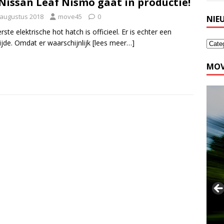
Nissan Leaf Nismo gaat in productie!
 augustus 2018
move45
0
NIE
rste elektrische hot hatch is officieel. Er is echter een
ijde. Omdat er waarschijnlijk
[lees meer…]
MOV