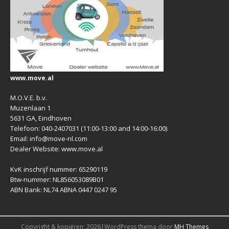
www.move.al
M.O.V.E. b.v.
Muzenlaan 1
5631 GA, Eindhoven
Telefoon: 040-2407031 (11:00-13:00 and 14:00-16:00)
Email: info@move-nl.com
Dealer Website: www.move.al
KvK inschrijf nummer: 65290119
Btw-nummer: NL856053089B01
ABN Bank: NL74 ABNA 0447 0247 95
Copyright & kopiëren; 2026|WordPress thema door
MH Themes