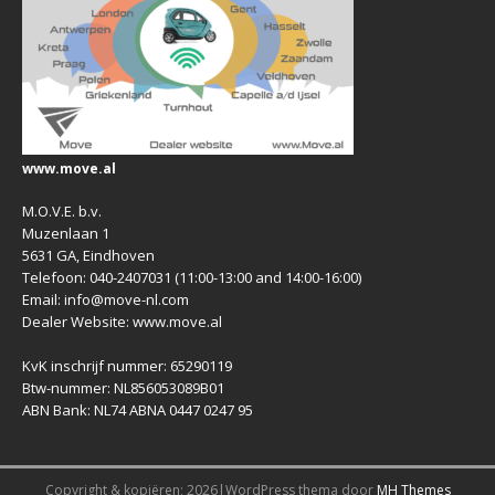
www.move.al
M.O.V.E. b.v.
Muzenlaan 1
5631 GA, Eindhoven
Telefoon: 040-2407031 (11:00-13:00 and 14:00-16:00)
Email: info@move-nl.com
Dealer Website: www.move.al
KvK inschrijf nummer: 65290119
Btw-nummer: NL856053089B01
ABN Bank: NL74 ABNA 0447 0247 95
Copyright & kopiëren; 2026|WordPress thema door
MH Themes