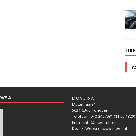
LIK
Y
OVE.AL
M.O.V.E. b.v.
Muzenlaan 1
5631 GA, Eindhoven
Telefoon: 040-2407031 (11:00-13:00 
Email: info@move-nl.com
Dealer Website: www.move.al