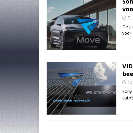
Son
voo
7 j
De Ja
voor 
VID
bee
12
Sony 
auto’