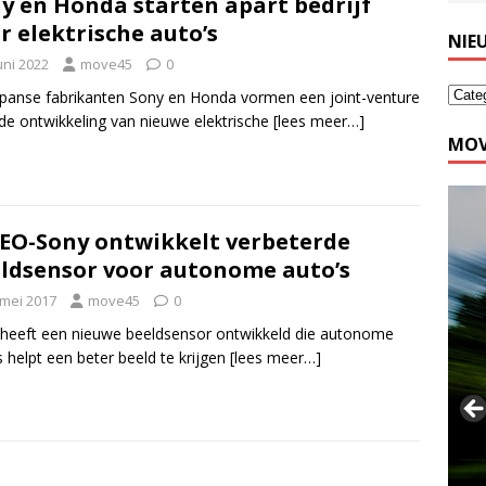
y en Honda starten apart bedrijf
r elektrische auto’s
NIE
uni 2022
move45
0
panse fabrikanten Sony en Honda vormen een joint-venture
de ontwikkeling van nieuwe elektrische
[lees meer…]
MOV
EO-Sony ontwikkelt verbeterde
ldsensor voor autonome auto’s
 mei 2017
move45
0
heeft een nieuwe beeldsensor ontwikkeld die autonome
s helpt een beter beeld te krijgen
[lees meer…]