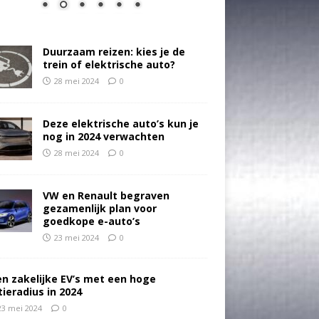
Duurzaam reizen: kies je de
trein of elektrische auto?
28 mei 2024
0
Deze elektrische auto’s kun je
nog in 2024 verwachten
28 mei 2024
0
VW en Renault begraven
gezamenlijk plan voor
goedkope e-auto’s
23 mei 2024
0
en zakelijke EV’s met een hoge
tieradius in 2024
23 mei 2024
0