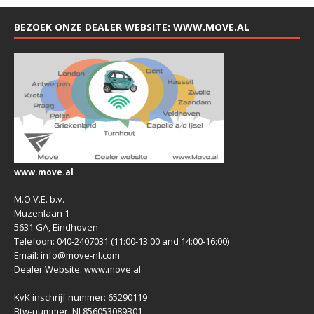
BEZOEK ONZE DEALER WEBSITE: WWW.MOVE.AL
www.move.al
M.O.V.E. b.v.
Muzenlaan 1
5631 GA, Eindhoven
Telefoon: 040-2407031 (11:00-13:00 and 14:00-16:00)
Email: info@move-nl.com
Dealer Website: www.move.al
KvK inschrijf nummer: 65290119
Btw-nummer: NL856053089B01