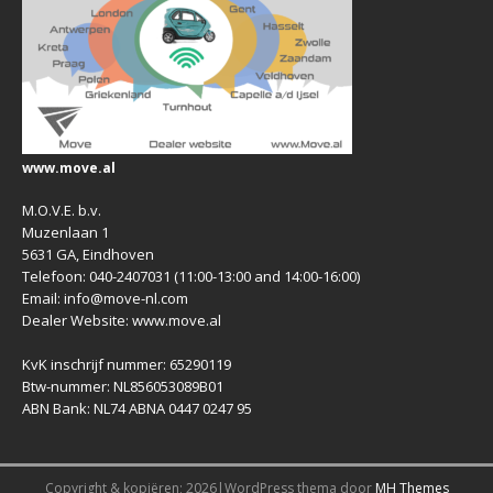
www.move.al
M.O.V.E. b.v.
Muzenlaan 1
5631 GA, Eindhoven
Telefoon: 040-2407031 (11:00-13:00 and 14:00-16:00)
Email: info@move-nl.com
Dealer Website: www.move.al
KvK inschrijf nummer: 65290119
Btw-nummer: NL856053089B01
ABN Bank: NL74 ABNA 0447 0247 95
Copyright & kopiëren; 2026|WordPress thema door
MH Themes