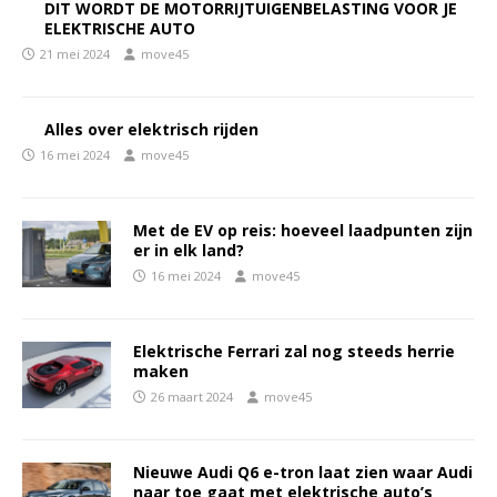
DIT WORDT DE MOTORRIJTUIGENBELASTING VOOR JE
ELEKTRISCHE AUTO
21 mei 2024
move45
Alles over elektrisch rijden
16 mei 2024
move45
Met de EV op reis: hoeveel laadpunten zijn
er in elk land?
16 mei 2024
move45
Elektrische Ferrari zal nog steeds herrie
maken
26 maart 2024
move45
Nieuwe Audi Q6 e-tron laat zien waar Audi
naar toe gaat met elektrische auto’s