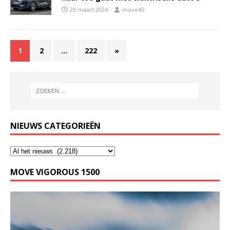
26 maart 2024
move45
1
2
…
222
»
NIEUWS CATEGORIEËN
MOVE VIGOROUS 1500