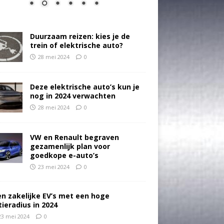
Duurzaam reizen: kies je de
trein of elektrische auto?
28 mei 2024
0
Deze elektrische auto’s kun je
nog in 2024 verwachten
28 mei 2024
0
VW en Renault begraven
gezamenlijk plan voor
goedkope e-auto’s
23 mei 2024
0
en zakelijke EV’s met een hoge
tieradius in 2024
23 mei 2024
0