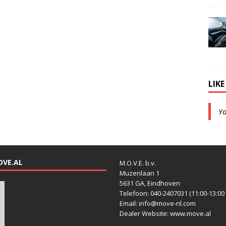
LIK
Y
OVE.AL
M.O.V.E. b.v.
Muzenlaan 1
5631 GA, Eindhoven
Telefoon: 040-2407031 (11:00-13:00 
Email: info@move-nl.com
Dealer Website: www.move.al