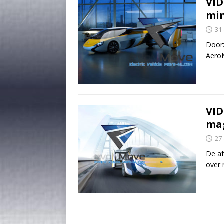
VID
min
31
Door:
AeroM
VID
mag
27 
De af
over 