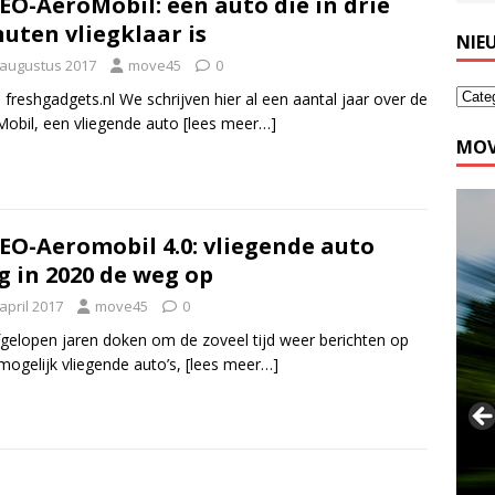
EO-AeroMobil: een auto die in drie
uten vliegklaar is
NIE
 augustus 2017
move45
0
 freshgadgets.nl We schrijven hier al een aantal jaar over de
obil, een vliegende auto
[lees meer…]
MOV
EO-Aeromobil 4.0: vliegende auto
 in 2020 de weg op
april 2017
move45
0
gelopen jaren doken om de zoveel tijd weer berichten op
mogelijk vliegende auto’s,
[lees meer…]