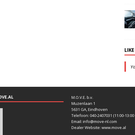
LIK
Y
OVE.AL
M.O.V.E. b.v.
Muzenlaan 1
5631 GA, Eindhoven
Telefoon: 040-2407031 (11:00-13:00 
Email: info@move-nl.com
Dealer Website: www.move.al