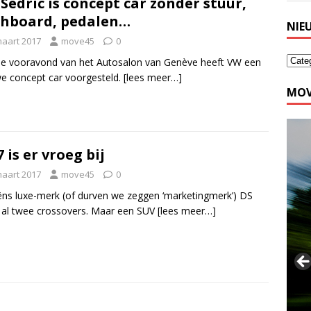
Sedric is concept car zonder stuur,
hboard, pedalen…
NIE
maart 2017
move45
0
e vooravond van het Autosalon van Genève heeft VW een
e concept car voorgesteld.
[lees meer…]
MOV
7 is er vroeg bij
maart 2017
move45
0
ëns luxe-merk (of durven we zeggen ‘marketingmerk’) DS
 al twee crossovers. Maar een SUV
[lees meer…]