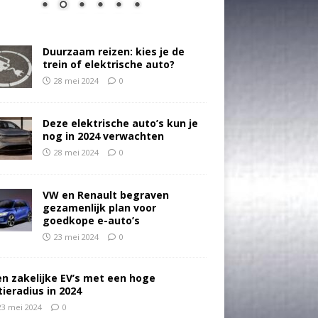
Duurzaam reizen: kies je de
trein of elektrische auto?
28 mei 2024
0
Deze elektrische auto’s kun je
nog in 2024 verwachten
28 mei 2024
0
VW en Renault begraven
gezamenlijk plan voor
goedkope e-auto’s
23 mei 2024
0
en zakelijke EV’s met een hoge
tieradius in 2024
23 mei 2024
0