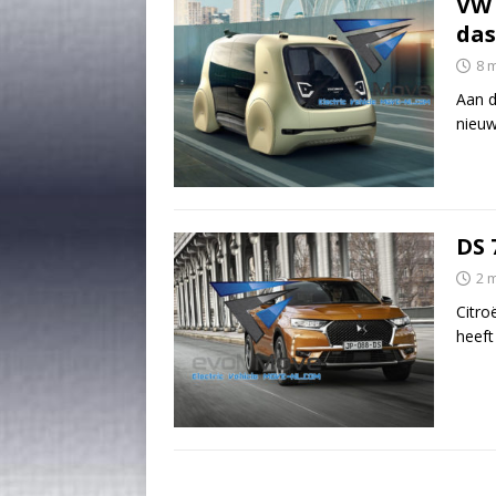
VW 
das
8 
Aan d
nieuw
DS 
2 
Citro
heeft