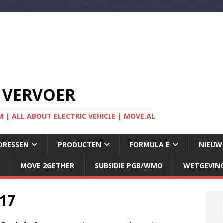
 VERVOER
 | ALL ABOUT ELECTRIC VEHICLE | MOVE.AL
DRESSEN
PRODUCTEN
FORMULA E
NIEUW
MOVE 2GETHER
SUBSIDIE PGB/WMO
WETGEVIN
017