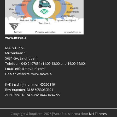
www.move.al
M.O.V.E. b.v.
Muzenlaan 1
5631 GA, Eindhoven
Telefoon: 040-2407031 (11:00-13:00 and 14:00-16:00)
Email: info@move-nl.com
Dealer Website: www.move.al
KvK inschrijf nummer: 65290119
Btw-nummer: NL856053089B01
ABN Bank: NL74 ABNA 0447 0247 95
Copyright & kopiëren; 2026|WordPress thema door
MH Themes