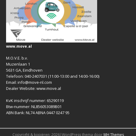
www.move.al
M.O.V.E. b.v.
Muzenlaan 1
5631 GA, Eindhoven
Telefoon: 040-2407031 (11:00-13:00 and 14:00-16:00)
Email: info@move-nl.com
Dealer Website: www.move.al
KvK inschrijf nummer: 65290119
Btw-nummer: NL856053089B01
ABN Bank: NL74 ABNA 0447 0247 95
Copyright & kopiëren; 2026|WordPress thema door
MH Themes