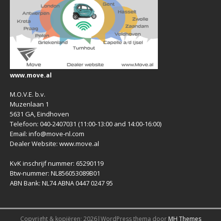
www.move.al
M.O.V.E. b.v.
Muzenlaan 1
5631 GA, Eindhoven
Telefoon: 040-2407031 (11:00-13:00 and 14:00-16:00)
Email: info@move-nl.com
Dealer Website: www.move.al
KvK inschrijf nummer: 65290119
Btw-nummer: NL856053089B01
ABN Bank: NL74 ABNA 0447 0247 95
Copyright & kopiëren; 2026|WordPress thema door
MH Themes