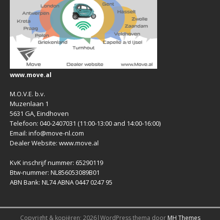
www.move.al
M.O.V.E. b.v.
Muzenlaan 1
5631 GA, Eindhoven
Telefoon: 040-2407031 (11:00-13:00 and 14:00-16:00)
Email: info@move-nl.com
Dealer Website: www.move.al
KvK inschrijf nummer: 65290119
Btw-nummer: NL856053089B01
ABN Bank: NL74 ABNA 0447 0247 95
Copyright & kopiëren; 2026|WordPress thema door
MH Themes