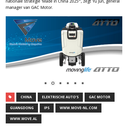
nationale strategie ‘Made in China 2025′”, zegt Yu Jun, general
manager van GAC Motor.
CHINA
ELEKTRISCHE AUTO’S
GAC MOTOR
GUANGDONG
IPS
WWW.MOVE-NL.COM
WWW.MOVE.AL