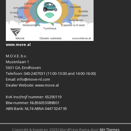
www.move.al
M.O.V.E. b.v.
Muzenlaan 1
5631 GA, Eindhoven
Telefoon: 040-2407031 (11:00-13:00 and 14:00-16:00)
Email: info@move-nl.com
Dealer Website: www.move.al
KvK inschrijf nummer: 65290119
Btw-nummer: NL856053089B01
ABN Bank: NL74 ABNA 0447 0247 95
Copyright & kopiëren; 2026|WordPress thema door
MH Themes