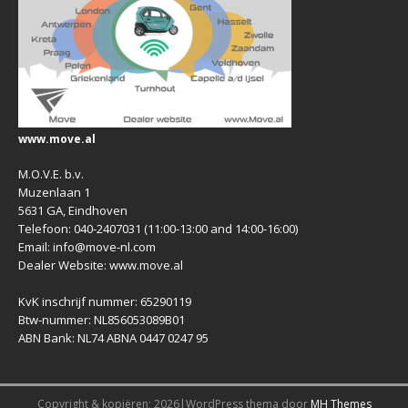
www.move.al
M.O.V.E. b.v.
Muzenlaan 1
5631 GA, Eindhoven
Telefoon: 040-2407031 (11:00-13:00 and 14:00-16:00)
Email: info@move-nl.com
Dealer Website: www.move.al
KvK inschrijf nummer: 65290119
Btw-nummer: NL856053089B01
ABN Bank: NL74 ABNA 0447 0247 95
Copyright & kopiëren; 2026|WordPress thema door
MH Themes