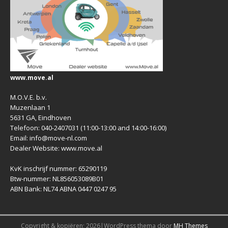
www.move.al
M.O.V.E. b.v.
Muzenlaan 1
5631 GA, Eindhoven
Telefoon: 040-2407031 (11:00-13:00 and 14:00-16:00)
Email: info@move-nl.com
Dealer Website: www.move.al
KvK inschrijf nummer: 65290119
Btw-nummer: NL856053089B01
ABN Bank: NL74 ABNA 0447 0247 95
Copyright & kopiëren; 2026|WordPress thema door
MH Themes