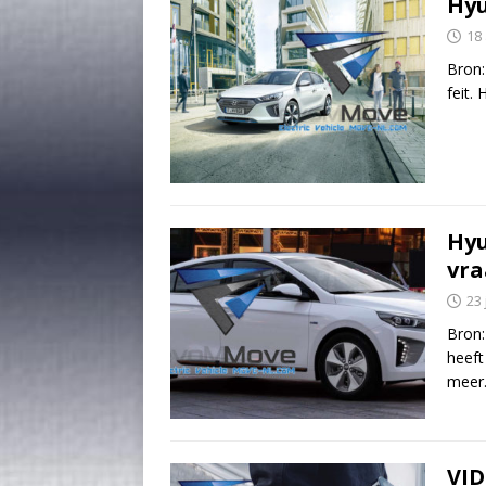
Hyu
18
Bron:
feit.
Hyu
vra
23 
Bron
heeft
meer
VID