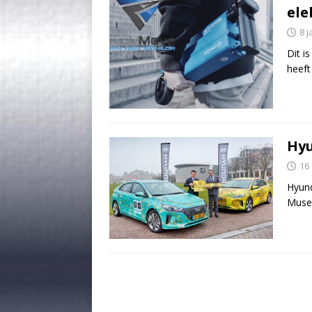
ele
8 j
Dit i
heeft
Hyu
16
Hyund
Muse