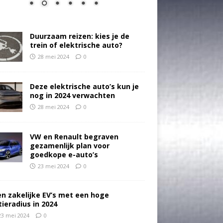
Duurzaam reizen: kies je de
trein of elektrische auto?
28 mei 2024
0
Deze elektrische auto’s kun je
nog in 2024 verwachten
28 mei 2024
0
VW en Renault begraven
gezamenlijk plan voor
goedkope e-auto’s
23 mei 2024
0
en zakelijke EV’s met een hoge
tieradius in 2024
23 mei 2024
0