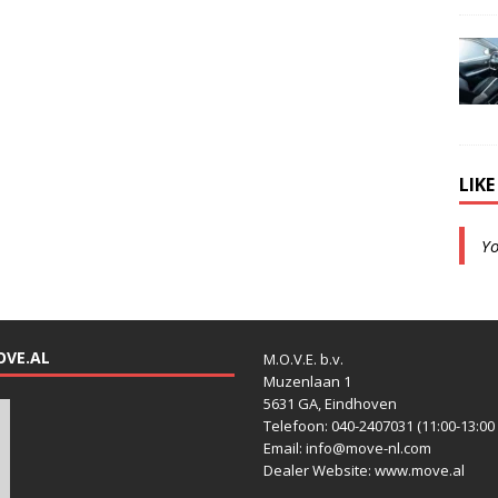
LIK
Y
OVE.AL
M.O.V.E. b.v.
Muzenlaan 1
5631 GA, Eindhoven
Telefoon: 040-2407031 (11:00-13:00 
Email: info@move-nl.com
Dealer Website: www.move.al