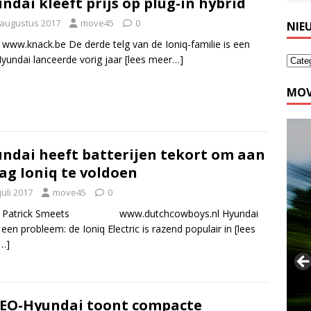
ndai kleeft prijs op plug-in hybrid
 augustus 2017
move45
0
NIE
 www.knack.be De derde telg van de Ioniq-familie is een
 Hyundai lanceerde vorig jaar
[lees meer…]
MOV
ndai heeft batterijen tekort om aan
ag Ioniq te voldoen
juli 2017
move45
0
: Patrick Smeets www.dutchcowboys.nl Hyundai
 een probleem: de Ioniq Electric is razend populair in
[lees
…]
EO-Hyundai toont compacte