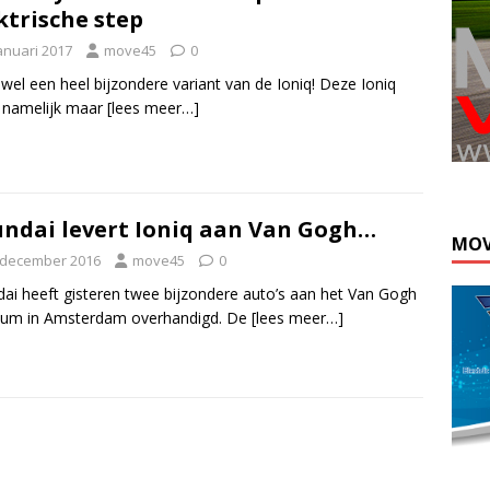
ktrische step
anuari 2017
move45
0
s wel een heel bijzondere variant van de Ioniq! Deze Ioniq
 namelijk maar
[lees meer…]
Kli
ndai levert Ioniq aan Van Gogh…
MOV
 december 2016
move45
0
ai heeft gisteren twee bijzondere auto’s aan het Van Gogh
um in Amsterdam overhandigd. De
[lees meer…]