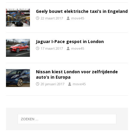
Geely bouwt elektrische taxi’s in Engeland
22 maart 2017
move45
Jaguar I-Pace gespot in London
17 maart 2017
move45
Nissan kiest London voor zelfrijdende
auto’s in Europa
20 januari 2017
move45