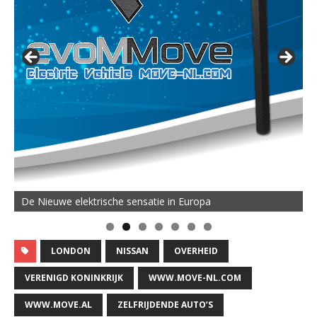
De Nieuwe elektrische sensatie in Europa
LONDON
NISSAN
OVERHEID
VERENIGD KONINKRIJK
WWW.MOVE-NL.COM
WWW.MOVE.AL
ZELFRIJDENDE AUTO’S