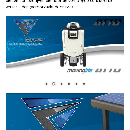
bieden aan bedrijven die door de verhoogde concurrentie
verlies lijden (veroorzaakt door Brexit).