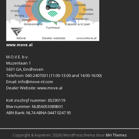
www.move.al
M.O.V.E. b.v.
Muzenlaan 1
5631 GA, Eindhoven
Telefoon: 040-2407031 (11:00-13:00 and 14:00-16:00)
Email: info@move-nl.com
Dealer Website: www.move.al
KvK inschrijf nummer: 65290119
Btw-nummer: NL856053089B01
ABN Bank: NL74 ABNA 0447 0247 95
Copyright & kopiëren; 2026|WordPress thema door
MH Themes