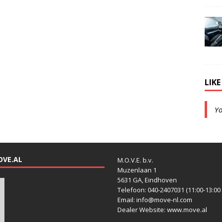
LIK
Y
OVE.AL
M.O.V.E. b.v.
Muzenlaan 1
5631 GA, Eindhoven
Telefoon: 040-2407031 (11:00-13:00 
Email: info@move-nl.com
Dealer Website: www.move.al