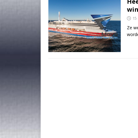
Hee
win
15
Ze we
worde