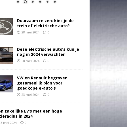
Duurzaam reizen: kies je de
trein of elektrische auto?
28 mei 2024
0
Deze elektrische auto’s kun je
nog in 2024 verwachten
28 mei 2024
0
VW en Renault begraven
gezamenlijk plan voor
goedkope e-auto’s
23 mei 2024
0
en zakelijke EV’s met een hoge
tieradius in 2024
23 mei 2024
0