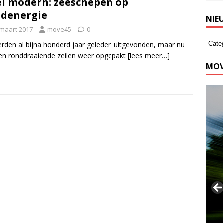
l modern: zeeschepen op
denergie
NIE
 maart 2017
move45
0
rden al bijna honderd jaar geleden uitgevonden, maar nu
n ronddraaiende zeilen weer opgepakt
[lees meer…]
MOV