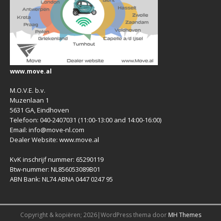
www.move.al
M.O.V.E. b.v.
Muzenlaan 1
5631 GA, Eindhoven
Telefoon: 040-2407031 (11:00-13:00 and 14:00-16:00)
Email: info@move-nl.com
Dealer Website: www.move.al
KvK inschrijf nummer: 65290119
Btw-nummer: NL856053089B01
ABN Bank: NL74 ABNA 0447 0247 95
Copyright & kopiëren; 2026|WordPress thema door
MH Themes