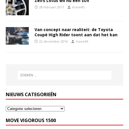
Zelfs Lotus wil nu een SUV
28 februari 2017
move45
Van concept naar realiteit: de Toyota
Coupé High Rider toont aan dat het kan
22 december 2016
move45
NIEUWS CATEGORIEËN
MOVE VIGOROUS 1500