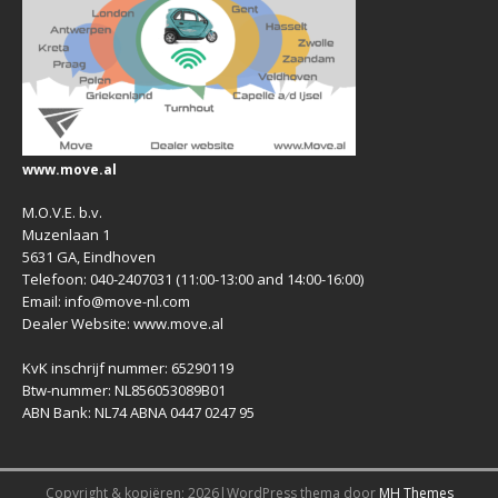
www.move.al
M.O.V.E. b.v.
Muzenlaan 1
5631 GA, Eindhoven
Telefoon: 040-2407031 (11:00-13:00 and 14:00-16:00)
Email: info@move-nl.com
Dealer Website: www.move.al
KvK inschrijf nummer: 65290119
Btw-nummer: NL856053089B01
ABN Bank: NL74 ABNA 0447 0247 95
Copyright & kopiëren; 2026|WordPress thema door
MH Themes