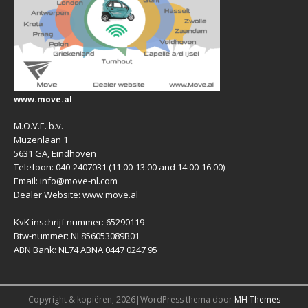
www.move.al
M.O.V.E. b.v.
Muzenlaan 1
5631 GA, Eindhoven
Telefoon: 040-2407031 (11:00-13:00 and 14:00-16:00)
Email: info@move-nl.com
Dealer Website: www.move.al
KvK inschrijf nummer: 65290119
Btw-nummer: NL856053089B01
ABN Bank: NL74 ABNA 0447 0247 95
Copyright & kopiëren; 2026|WordPress thema door
MH Themes