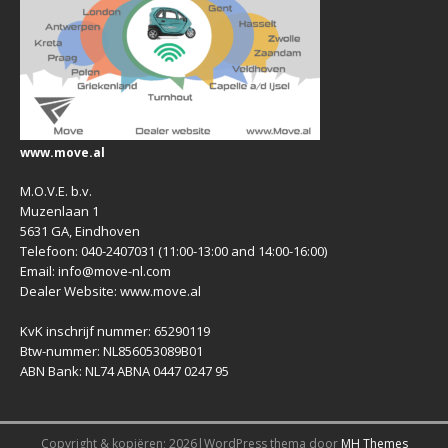
www.move.al
M.O.V.E. b.v.
Muzenlaan 1
5631 GA, Eindhoven
Telefoon: 040-2407031 (11:00-13:00 and 14:00-16:00)
Email: info@move-nl.com
Dealer Website: www.move.al
KvK inschrijf nummer: 65290119
Btw-nummer: NL856053089B01
ABN Bank: NL74 ABNA 0447 0247 95
Copyright & kopiëren; 2026|WordPress thema door
MH Themes