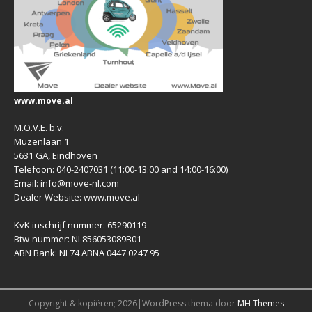
www.move.al
M.O.V.E. b.v.
Muzenlaan 1
5631 GA, Eindhoven
Telefoon: 040-2407031 (11:00-13:00 and 14:00-16:00)
Email: info@move-nl.com
Dealer Website: www.move.al
KvK inschrijf nummer: 65290119
Btw-nummer: NL856053089B01
ABN Bank: NL74 ABNA 0447 0247 95
Copyright & kopiëren; 2026|WordPress thema door
MH Themes