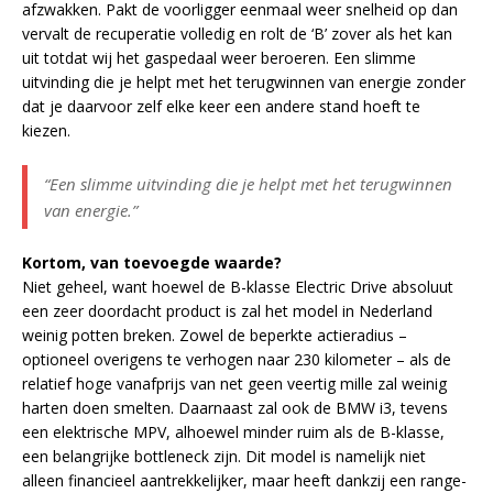
afzwakken. Pakt de voorligger eenmaal weer snelheid op dan
vervalt de recuperatie volledig en rolt de ‘B’ zover als het kan
uit totdat wij het gaspedaal weer beroeren. Een slimme
uitvinding die je helpt met het terugwinnen van energie zonder
dat je daarvoor zelf elke keer een andere stand hoeft te
kiezen.
“Een slimme uitvinding die je helpt met het terugwinnen
van energie.”
Kortom, van toevoegde waarde?
Niet geheel, want hoewel de B-klasse Electric Drive absoluut
een zeer doordacht product is zal het model in Nederland
weinig potten breken. Zowel de beperkte actieradius –
optioneel overigens te verhogen naar 230 kilometer – als de
relatief hoge vanafprijs van net geen veertig mille zal weinig
harten doen smelten. Daarnaast zal ook de BMW i3, tevens
een elektrische MPV, alhoewel minder ruim als de B-klasse,
een belangrijke bottleneck zijn. Dit model is namelijk niet
alleen financieel aantrekkelijker, maar heeft dankzij een range-