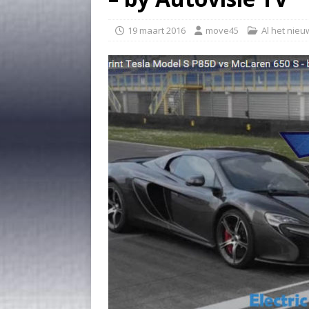
19 maart 2016
move45
Al het nieu