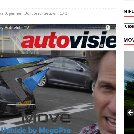
NIE
ws
,
Algemeen
,
Autotest
,
Nieuws
2
MOV