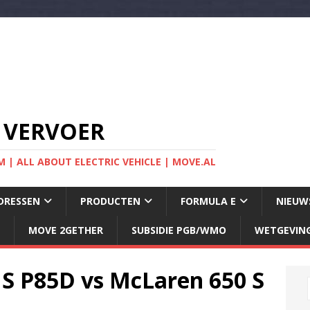
 VERVOER
 | ALL ABOUT ELECTRIC VEHICLE | MOVE.AL
DRESSEN
PRODUCTEN
FORMULA E
NIEUW
MOVE 2GETHER
SUBSIDIE PGB/WMO
WETGEVIN
 S P85D vs McLaren 650 S