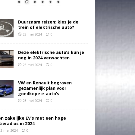
Duurzaam reizen: kies je de
trein of elektrische auto?
28 mei 2024
0
Deze elektrische auto’s kun je
nog in 2024 verwachten
28 mei 2024
0
VW en Renault begraven
gezamenlijk plan voor
goedkope e-auto’s
23 mei 2024
0
en zakelijke EV’s met een hoge
tieradius in 2024
23 mei 2024
0