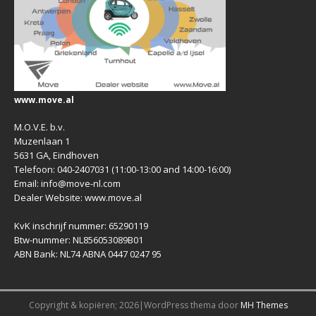
www.move.al
M.O.V.E. b.v.
Muzenlaan 1
5631 GA, Eindhoven
Telefoon: 040-2407031 (11:00-13:00 and 14:00-16:00)
Email: info@move-nl.com
Dealer Website: www.move.al
KvK inschrijf nummer: 65290119
Btw-nummer: NL856053089B01
ABN Bank: NL74 ABNA 0447 0247 95
Copyright & kopiëren; 2026|WordPress thema door
MH Themes