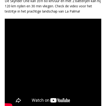
De Skyrider One kan zo’n 60 km/uur en met 2 batterijen kan hij
120 km rijden en 30 min vliegen. Check de video voor het
testritje in het prachtige landschap van La Palma!