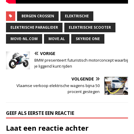
BERGEN CROSSEN
ELEKTRISCHE
ELEKTRISCHE PARAGLIDER
ELEKTRISCHE SCOOTER
MOVE-NL.COM
MOVE.AL
SKYRIDE ONE
VORIGE
BMW presenteert futuristisch motorconcept waarbij
je liggend kunt rijden
VOLGENDE
Vlaamse verkoop elektrische wagens bijna 50
procent gestegen
GEEF ALS EERSTE EEN REACTIE
Laat een reactie achter