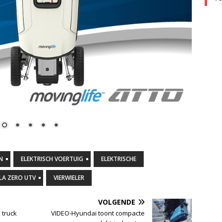
N
ELEKTRISCH VOERTUIG
ELEKTRISCHE
LA ZERO UTV
VIERWIELER
VOLGENDE
 truck
VIDEO-Hyundai toont compacte