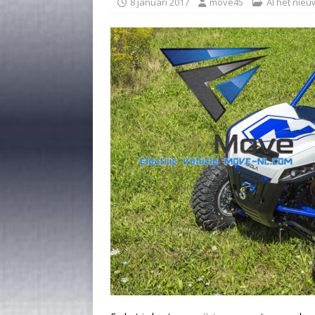
8 januari 2017
move45
Al het nieu