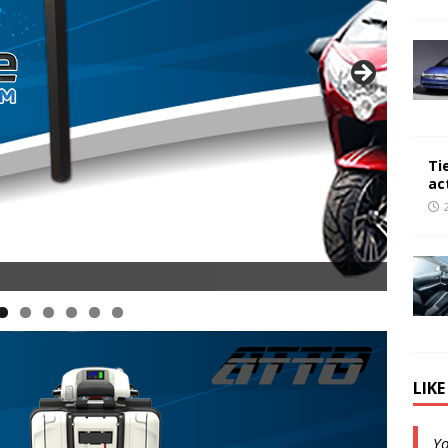
Ti
ac
LIK
Y