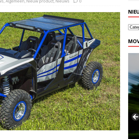
ws
,
Algemeen
,
Nieuw product
,
Nieuws
0
NIE
MOV