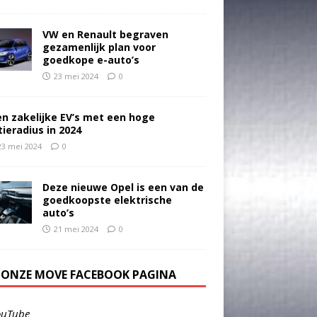
VW en Renault begraven
gezamenlijk plan voor
goedkope e-auto’s
23 mei 2024
0
en zakelijke EV’s met een hoge
tieradius in 2024
23 mei 2024
0
Deze nieuwe Opel is een van de
goedkoopste elektrische
auto’s
21 mei 2024
0
E ONZE MOVE FACEBOOK PAGINA
ouTube