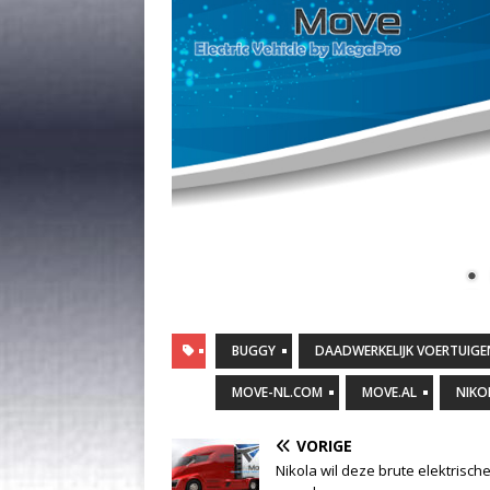
BUGGY
DAADWERKELIJK VOERTUIGE
MOVE-NL.COM
MOVE.AL
NIKO
VORIGE
Nikola wil deze brute elektrische