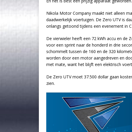
En het is best een prijzig apparaat geworden.
Nikola Motor Company maakt niet alleen maa
daadwerkelijk voertuigen. De Zero UTV is da
onlangs getoond tijdens een evenement in Ca
De vierwieler heeft een 72 kWh accu en de 
voor een sprint naar de honderd in drie sec
schommelt tussen de 160 en de 320 kilometer. A
worden door een motor aangedreven en door 
met mate, want het blijft een elektrisch voert
De Zero UTV moet 37.500 dollar gaan kosten.
zien.