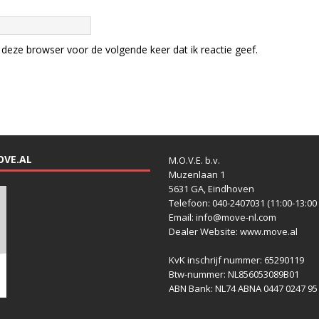
deze browser voor de volgende keer dat ik reactie geef.
OVE.AL
M.O.V.E. b.v.
Muzenlaan 1
5631 GA, Eindhoven
Telefoon: 040-2407031 (11:00-13:00 
Email: info@move-nl.com
Dealer Website: www.move.al
KvK inschrijf nummer: 65290119
Btw-nummer: NL856053089B01
ABN Bank: NL74 ABNA 0447 0247 95