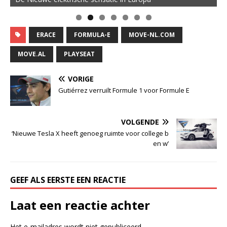
ERACE
FORMULA-E
MOVE-NL.COM
MOVE.AL
PLAYSEAT
VORIGE
Gutiérrez verruilt Formule 1 voor Formule E
VOLGENDE
‘Nieuwe Tesla X heeft genoeg ruimte voor college b
en w’
GEEF ALS EERSTE EEN REACTIE
Laat een reactie achter
Het e-mailadres wordt niet gepubliceerd.