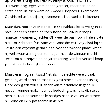
tijd om de leiding met Felix Rosenqvist. Ook Felix heeft
trouwens nog tegen Verstappen geracet, maar dan op de
echte baan. In 2015 werd de Zweed Europees F3 kampioen.
Op virtueel asfalt blijkt hij eveneens uit de voeten te kunnen.
Maar dan, horror voor Bono! Fin Olli Pahkala koos vroeg in de
race voor een pitstop en toen Bono en Felix hun stops
maakten kwamen zij achter Olli weer de baan op. Inhalen lukte
niet, tot zichtbare frustratie van Bono die eruit zag alsof hij het
liefste een
ragequit
gedaan had. Voor de tweede plaats kreeg
hij weliswaar alsnog een tonnetje, maar de winnaar mocht
twee ton bijschrijven op de girorekening. Van het verschil koop
je best een behoorlijke computer.
Maar, er is nog een twist! Net als in de echte wereld vaak
gebeurt, werd er na de race nog gestecheld over de uitslag.
Door een glitch zou Olli langer van zijn ‘fanboost’ gebruik
hebben kunnen maken dan de bedoeling was. Juist dit stelde
hem in staat de serie snelle rondjes neer te zetten waarmee
hij Bono en Felix passeerde in de pits.