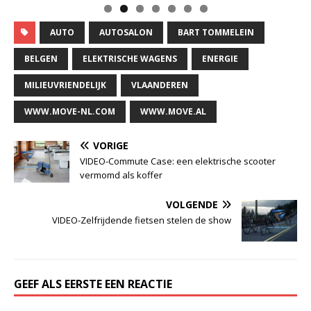
AUTO
AUTOSALON
BART TOMMELEIN
BELGEN
ELEKTRISCHE WAGENS
ENERGIE
MILIEUVRIENDELIJK
VLAANDEREN
WWW.MOVE-NL.COM
WWW.MOVE.AL
VORIGE
VIDEO-Commute Case: een elektrische scooter
vermomd als koffer
VOLGENDE
VIDEO-Zelfrijdende fietsen stelen de show
GEEF ALS EERSTE EEN REACTIE