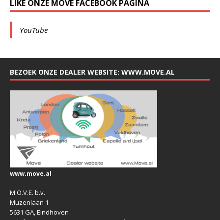
LIKE ONZE MOVE FACEBOOK PAGINA
YouTube
BEZOEK ONZE DEALER WEBSITE: WWW.MOVE.AL
www.move.al
M.O.V.E. b.v.
Muzenlaan 1
5631 GA, Eindhoven