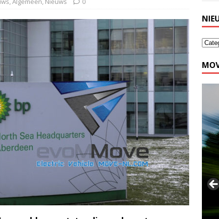
euws
,
Algemeen
,
Nieuws
0
NIE
MOV