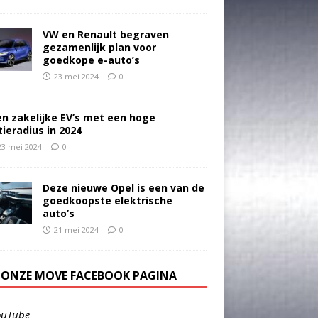
VW en Renault begraven
gezamenlijk plan voor
goedkope e-auto’s
23 mei 2024
0
en zakelijke EV’s met een hoge
tieradius in 2024
23 mei 2024
0
Deze nieuwe Opel is een van de
goedkoopste elektrische
auto’s
21 mei 2024
0
E ONZE MOVE FACEBOOK PAGINA
ouTube