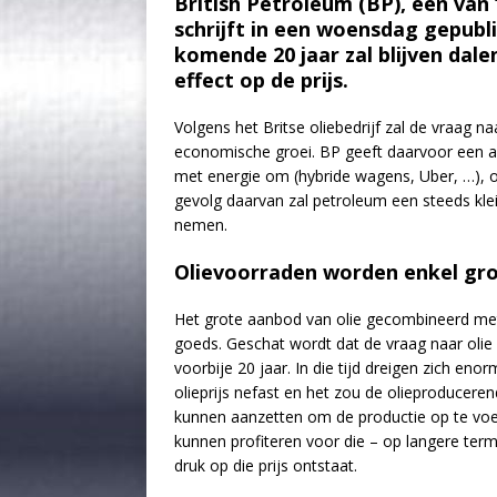
British Petroleum (BP), een van
schrijft in een woensdag gepubl
komende 20 jaar zal blijven dal
effect op de prijs.
Volgens het Britse oliebedrijf zal de vraag 
economische groei. BP geeft daarvoor een aa
met energie om (hybride wagens, Uber, …), 
gevolg daarvan zal petroleum een steeds klei
nemen.
Olievoorraden worden enkel gr
Het grote aanbod van olie gecombineerd met 
goeds. Geschat wordt dat de vraag naar olie 
voorbije 20 jaar. In die tijd dreigen zich en
olieprijs nefast en het zou de olieproducere
kunnen aanzetten om de productie op te voer
kunnen profiteren voor die – op langere ter
druk op die prijs ontstaat.