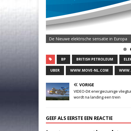
De Nieuwe elektrische sensatie in Europa
BP
BRITISH PETROLEUM
ELE
UBER
WWW.MOVE-NL.COM
WWW.
VORIGE
VIDEO-Dit energiezuinige vliegtu
wordt na landing een trein
GEEF ALS EERSTE EEN REACTIE