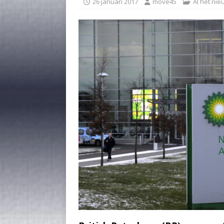
26 januari 2017
move45
Al het ni