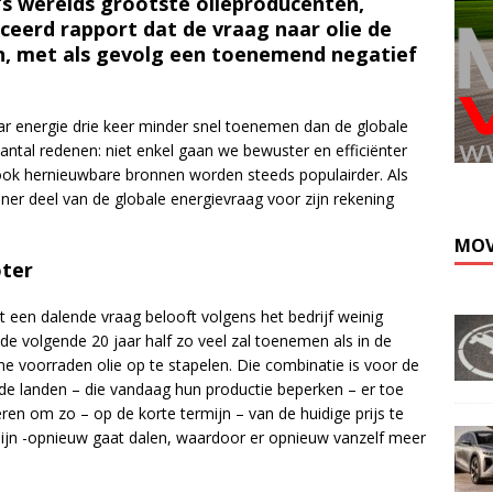
 ‘s werelds grootste olieproducenten,
iceerd rapport dat de vraag naar olie de
en, met als gevolg een toenemend negatief
naar energie drie keer minder snel toenemen dan de globale
ntal redenen: niet enkel gaan we bewuster en efficiënter
ook hernieuwbare bronnen worden steeds populairder. Als
ner deel van de globale energievraag voor zijn rekening
MOV
oter
een dalende vraag belooft volgens het bedrijf weinig
de volgende 20 jaar half zo veel zal toenemen als in de
orme voorraden olie op te stapelen. Die combinatie is voor de
nde landen – die vandaag hun productie beperken – er toe
en om zo – op de korte termijn – van de huidige prijs te
mijn -opnieuw gaat dalen, waardoor er opnieuw vanzelf meer