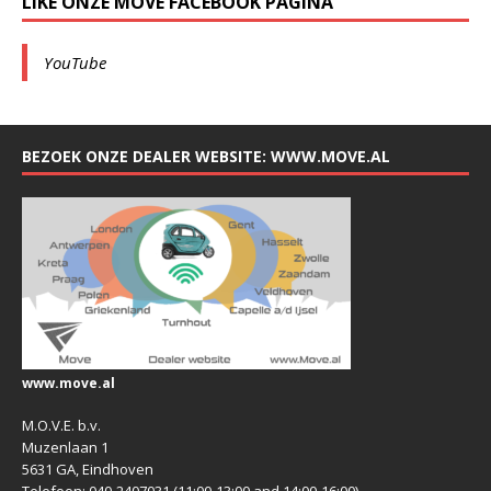
LIKE ONZE MOVE FACEBOOK PAGINA
YouTube
BEZOEK ONZE DEALER WEBSITE: WWW.MOVE.AL
www.move.al
M.O.V.E. b.v.
Muzenlaan 1
5631 GA, Eindhoven