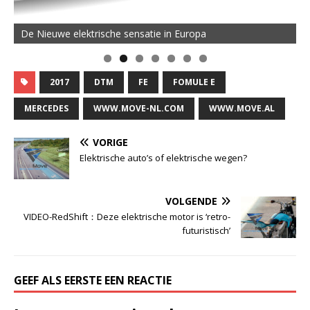
De Nieuwe elektrische sensatie in Europa
2017
DTM
FE
FOMULE E
MERCEDES
WWW.MOVE-NL.COM
WWW.MOVE.AL
VORIGE
Elektrische auto’s of elektrische wegen?
VOLGENDE
VIDEO-RedShift：Deze elektrische motor is ‘retro-
futuristisch’
GEEF ALS EERSTE EEN REACTIE