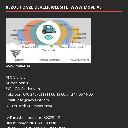
BEZOEK ONZE DEALER WEBSITE: WWW.MOVE.AL
www.move.al
M.O.V.E. b.v.
Muzenlaan 1
5631 GA, Eindhoven
Telefoon: 040-2407031 (11:00-13:00 and 14:00-16:00)
Email: info@move-nl.com
Dealer Website: www.move.al
KvK inschrijf nummer: 65290119
Btw-nummer: NL856053089B01