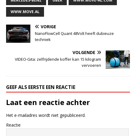
MERCEDES-BENZ
UBER
WWW.MOVE-AL.COM
WWW.MOVE.AL
VORIGE
NanoFlowCell Quant 48Volt heeft dubieuze
techniek
VOLGENDE
VIDEO-Gita: zelfrijdende koffer kan 15 kilogram
vervoeren
GEEF ALS EERSTE EEN REACTIE
Laat een reactie achter
Het e-mailadres wordt niet gepubliceerd.
Reactie